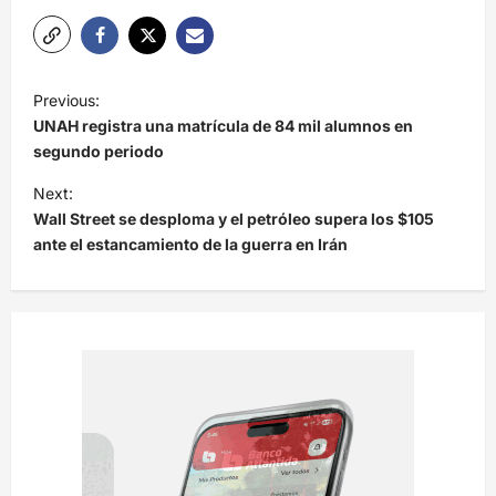
N
Previous:
a
UNAH registra una matrícula de 84 mil alumnos en
v
segundo periodo
e
Next:
Wall Street se desploma y el petróleo supera los $105
g
ante el estancamiento de la guerra en Irán
a
c
i
ó
n
d
e