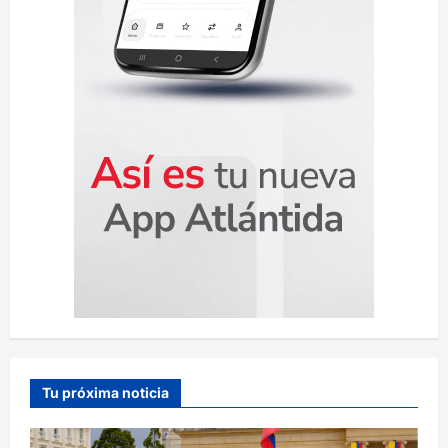
d
a
s
Tu próxima noticia