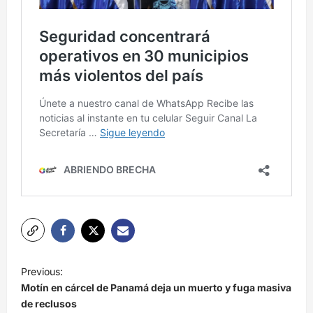
N
Previous:
a
Motín en cárcel de Panamá deja un muerto y fuga masiva
v
de reclusos