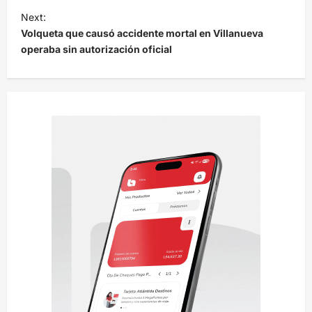
e
Next:
Volqueta que causó accidente mortal en Villanueva
g
operaba sin autorización oficial
a
c
i
ó
n
d
e
e
n
t
r
a