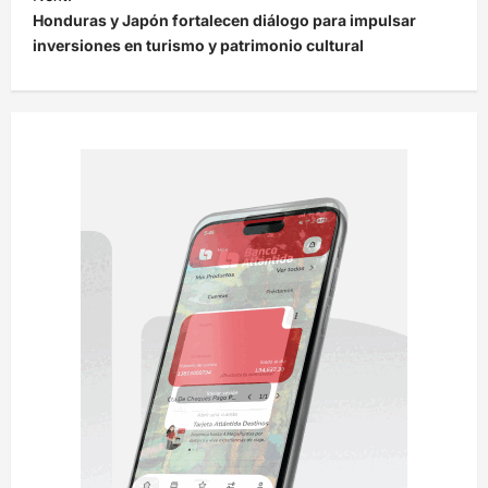
Honduras y Japón fortalecen diálogo para impulsar
g
inversiones en turismo y patrimonio cultural
a
c
i
ó
n
d
e
e
n
t
r
a
d