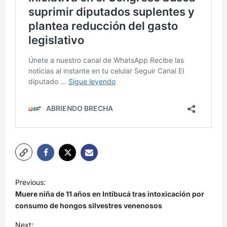
N
Previous:
a
Muere niña de 11 años en Intibucá tras intoxicación por
v
consumo de hongos silvestres venenosos
e
Next: