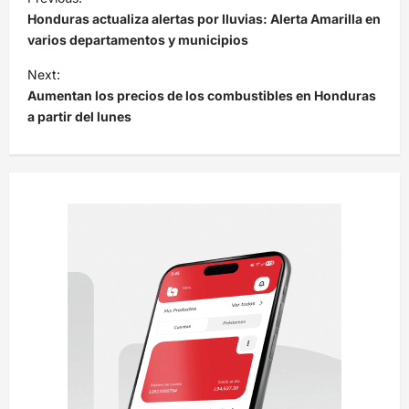
a
Honduras actualiza alertas por lluvias: Alerta Amarilla en
v
varios departamentos y municipios
e
Next:
Aumentan los precios de los combustibles en Honduras
g
a partir del lunes
a
c
i
ó
n
d
e
e
n
t