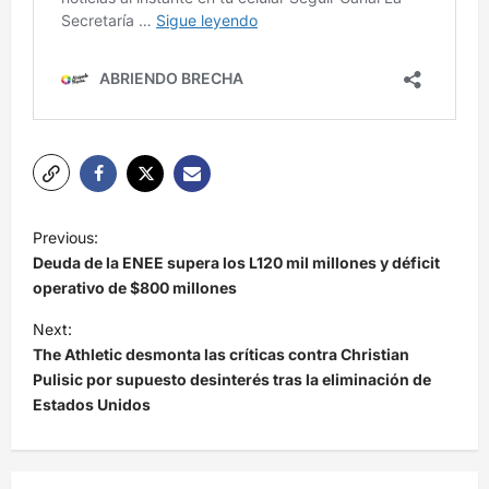
N
Previous:
a
Deuda de la ENEE supera los L120 mil millones y déficit
v
operativo de $800 millones
e
Next:
The Athletic desmonta las críticas contra Christian
g
Pulisic por supuesto desinterés tras la eliminación de
a
Estados Unidos
c
i