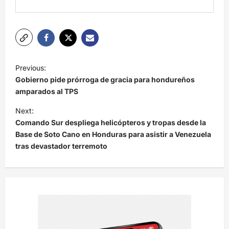
N
Previous:
a
Gobierno pide prórroga de gracia para hondureños
v
amparados al TPS
e
Next:
Comando Sur despliega helicópteros y tropas desde la
g
Base de Soto Cano en Honduras para asistir a Venezuela
a
tras devastador terremoto
c
i
ó
n
d