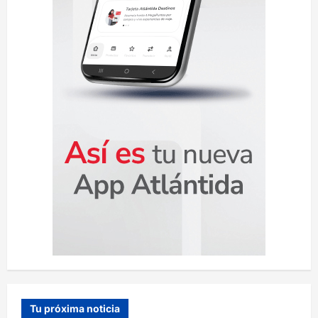
a
d
a
s
Tu próxima noticia