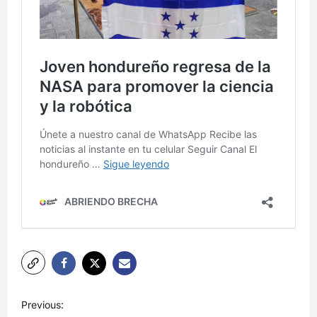
N
Previous: