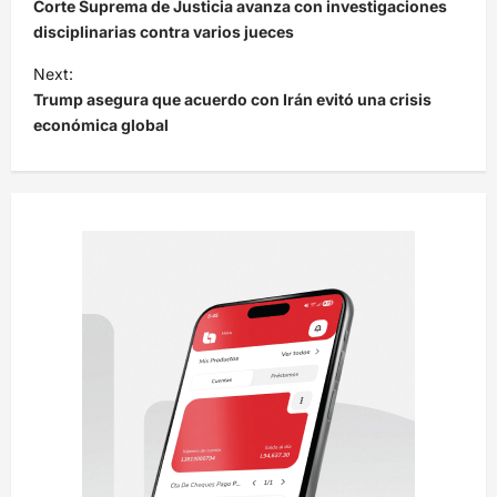
a
Corte Suprema de Justicia avanza con investigaciones
v
disciplinarias contra varios jueces
e
Next:
Trump asegura que acuerdo con Irán evitó una crisis
g
económica global
a
c
i
ó
n
d
e
e
n
t
r