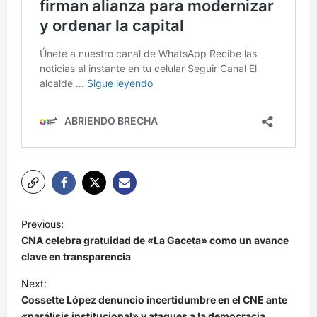
N
Previous:
a
CNA celebra gratuidad de «La Gaceta» como un avance
v
clave en transparencia
e
Next:
Cossette López denuncio incertidumbre en el CNE ante
g
«parálisis institucional» y ataques a la democracia