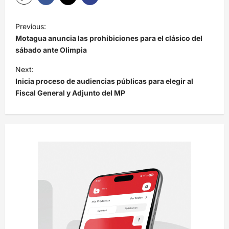
N
Previous:
a
Motagua anuncia las prohibiciones para el clásico del
v
sábado ante Olimpia
e
Next:
Inicia proceso de audiencias públicas para elegir al
g
Fiscal General y Adjunto del MP
a
c
i
ó
n
d
e
e
n