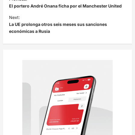
a
El portero André Onana ficha por el Manchester United
v
Next:
e
La UE prolonga otros seis meses sus sanciones
económicas a Rusia
g
a
c
i
ó
n
d
e
e
n
t