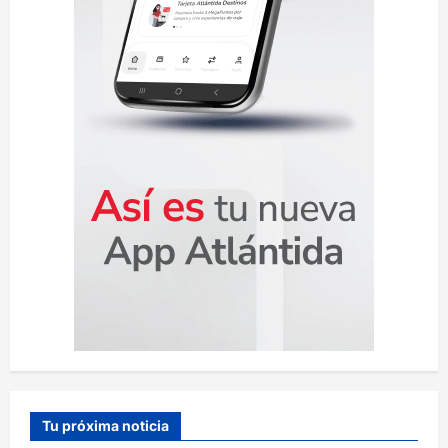
r
a
d
a
s
Tu próxima noticia