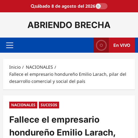
Saltar
sábado 8 de agosto del 2026
al
contenido
ABRIENDO BRECHA
En VIVO
Menú
principal
Inicio
NACIONALES
Fallece el empresario hondureño Emilio Larach, pilar del
desarrollo comercial y social del país
NACIONALES
SUCESOS
Fallece el empresario
hondureño Emilio Larach,