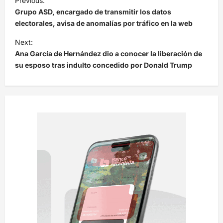
Previous:
a
Grupo ASD, encargado de transmitir los datos
v
electorales, avisa de anomalías por tráfico en la web
e
Next:
Ana García de Hernández dio a conocer la liberación de
g
su esposo tras indulto concedido por Donald Trump
a
c
i
ó
n
d
e
e
n
t