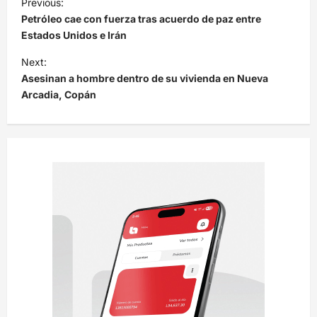
Previous:
a
Petróleo cae con fuerza tras acuerdo de paz entre
v
Estados Unidos e Irán
e
Next:
Asesinan a hombre dentro de su vivienda en Nueva
g
Arcadia, Copán
a
c
i
ó
n
d
e
e
n
t