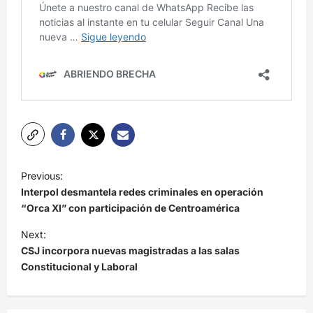
N
Previous:
a
Interpol desmantela redes criminales en operación
v
“Orca XI” con participación de Centroamérica
e
Next:
CSJ incorpora nuevas magistradas a las salas
g
Constitucional y Laboral
a
c