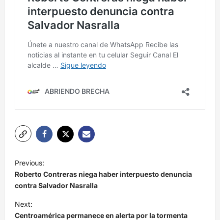
N
Previous:
a
Roberto Contreras niega haber interpuesto denuncia
v
contra Salvador Nasralla
e
Next:
Centroamérica permanece en alerta por la tormenta
g