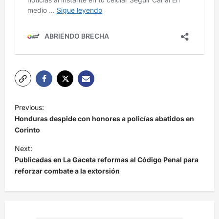
N
Previous:
a
Honduras despide con honores a policías abatidos en
v
Corinto
e
Next:
Publicadas en La Gaceta reformas al Código Penal para
g
reforzar combate a la extorsión
a
c
i