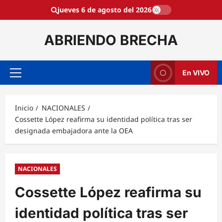
Saltar
jueves 6 de agosto del 2026
al
contenido
ABRIENDO BRECHA
En VIVO
Menú
principal
Inicio
NACIONALES
Cossette López reafirma su identidad política tras ser
designada embajadora ante la OEA
NACIONALES
Cossette López reafirma su
identidad política tras ser