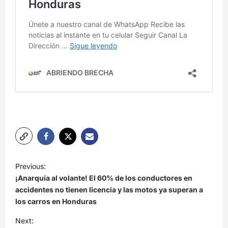
N
Previous:
a
¡Anarquía al volante! El 60% de los conductores en
v
accidentes no tienen licencia y las motos ya superan a
los carros en Honduras
e
Next:
g