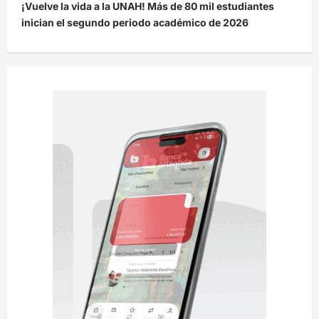
¡Vuelve la vida a la UNAH! Más de 80 mil estudiantes
a
inician el segundo periodo académico de 2026
c
i
ó
n
d
e
e
n
t
r
a
d
a