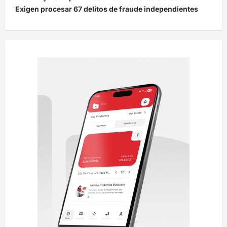
Exigen procesar 67 delitos de fraude independientes
a
c
i
ó
n
d
e
e
n
t
r
a
d
a