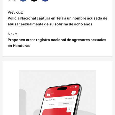
N
Previous:
a
Policía Nacional captura en Tela a un hombre acusado de
v
abusar sexualmente de su sobrina de ocho años
e
Next:
Proponen crear registro nacional de agresores sexuales
g
en Honduras
a
c
i
ó
n
d
e
e
n