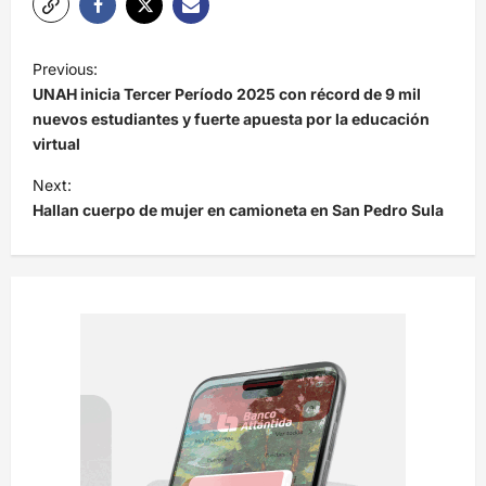
N
Previous:
a
UNAH inicia Tercer Período 2025 con récord de 9 mil
v
nuevos estudiantes y fuerte apuesta por la educación
virtual
e
Next:
g
Hallan cuerpo de mujer en camioneta en San Pedro Sula
a
c
i
ó
n
d
e
e