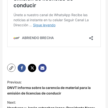
N
Previous:
a
DNVT informa sobre la carencia de material para la
v
emisión de licencias de conducir
e
Next:
Honduras y Japón estrechan lazos: Presidente Nasry