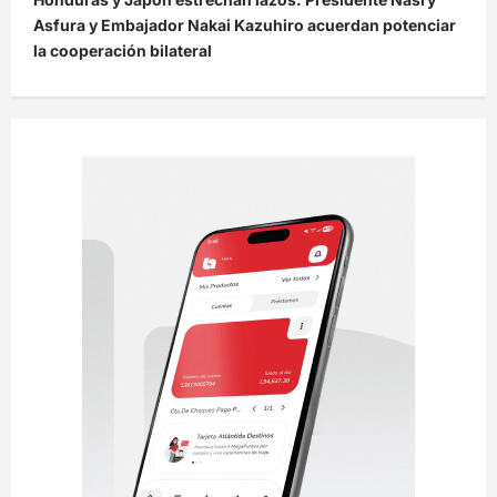
g
Asfura y Embajador Nakai Kazuhiro acuerdan potenciar
a
la cooperación bilateral
c
i
ó
n
d
e
e
n
t
r
a
d
a