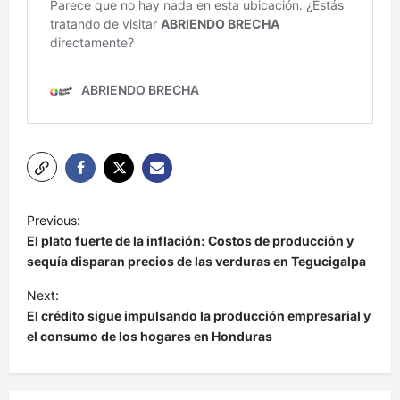
N
Previous:
a
El plato fuerte de la inflación: Costos de producción y
v
sequía disparan precios de las verduras en Tegucigalpa
e
Next:
El crédito sigue impulsando la producción empresarial y
g
el consumo de los hogares en Honduras
a
c