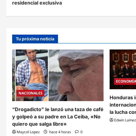
v
residencial exclusiva
e
g
a
Tu próxima noticia
c
i
ó
n
ECONOMÍ
d
NACIONALES
Honduras i
e
internacion
e
“Drogadicto” le lanzó una taza de café
la lucha co
y golpeó a su padre en La Ceiba, «No
n
Edwin Laínez
quiero que salga libre»
t
Maycol Lopez
hace 4 horas
0