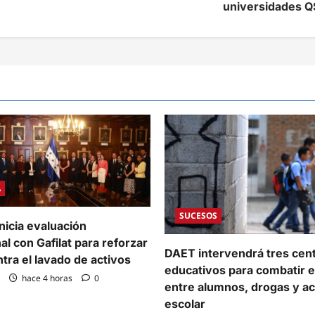
universidades Q
A
SUCESOS
nicia evaluación
al con Gafilat para reforzar
DAET intervendrá tres cen
ntra el lavado de activos
educativos para combatir e
hace 4 horas
0
entre alumnos, drogas y a
escolar