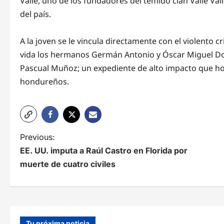
Valle, uno de los fundadores del temido clan Valle Val
del país.
A la joven se le vincula directamente con el violento c
vida los hermanos Germán Antonio y Óscar Miguel Do
Pascual Muñoz; un expediente de alto impacto que hoy
hondureños.
N
Previous:
EE. UU. imputa a Raúl Castro en Florida por
a
muerte de cuatro civiles
v
e
g
Tu próxima noticia