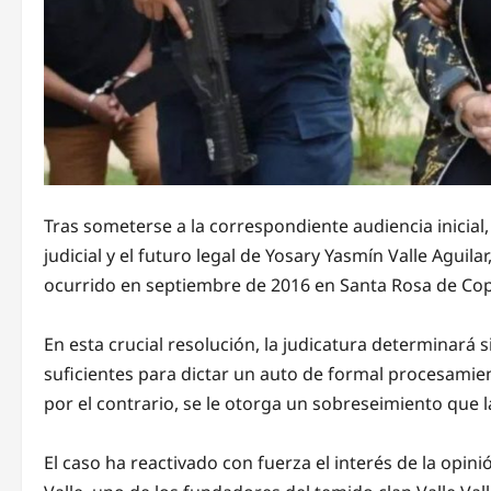
Tras someterse a la correspondiente audiencia inicial, 
judicial y el futuro legal de Yosary Yasmín Valle Aguil
ocurrido en septiembre de 2016 en Santa Rosa de Co
En esta crucial resolución, la judicatura determinará
suficientes para dictar un auto de formal procesamiento
por el contrario, se le otorga un sobreseimiento que l
El caso ha reactivado con fuerza el interés de la opin