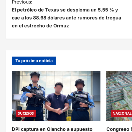
N
Previous:
El petróleo de Texas se desploma un 5.55 % y
a
cae a los 88.68 dólares ante rumores de tregua
v
en el estrecho de Ormuz
e
g
a
Tu próxima noticia
c
i
ó
n
d
SUCESOS
NACIONAL
e
e
DPI captura en Olancho a supuesto
Congreso N