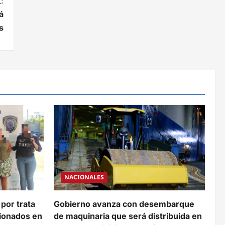
:
á
s
NACIONALES
 por trata
Gobierno avanza con desembarque
cionados en
de maquinaria que será distribuida en