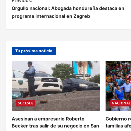
N
Previous:
Orgullo nacional: Abogada hondureña destaca en
a
programa internacional en Zagreb
v
e
g
Tu próxima noticia
a
c
i
ó
n
SUCESOS
NACIONAL
d
e
Asesinan a empresario Roberto
Gobierno r
Becker tras salir de su negocio en San
familias af
e