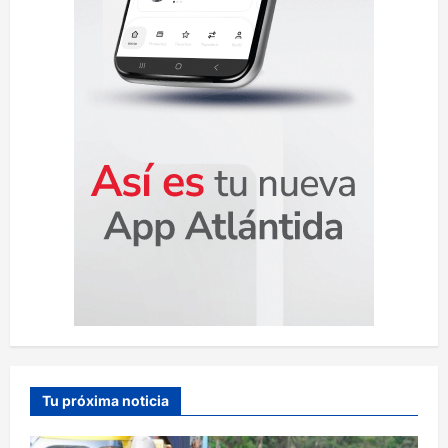
d
a
s
Tu próxima noticia