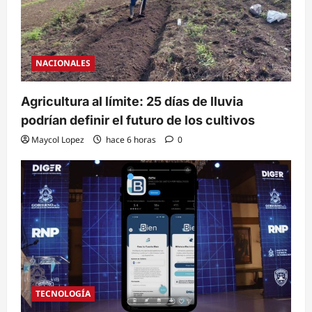
NACIONALES
Agricultura al límite: 25 días de lluvia
podrían definir el futuro de los cultivos
Maycol Lopez
hace 6 horas
0
TECNOLOGÍA