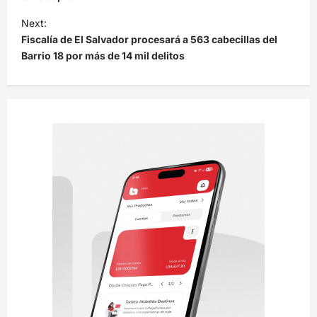
e
Next:
Fiscalía de El Salvador procesará a 563 cabecillas del
g
Barrio 18 por más de 14 mil delitos
a
c
i
ó
n
d
e
e
n
t
r
a