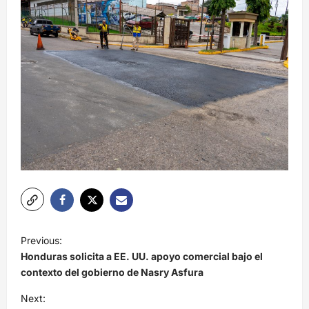
N
Previous:
a
Honduras solicita a EE. UU. apoyo comercial bajo el
v
contexto del gobierno de Nasry Asfura
e
Next: