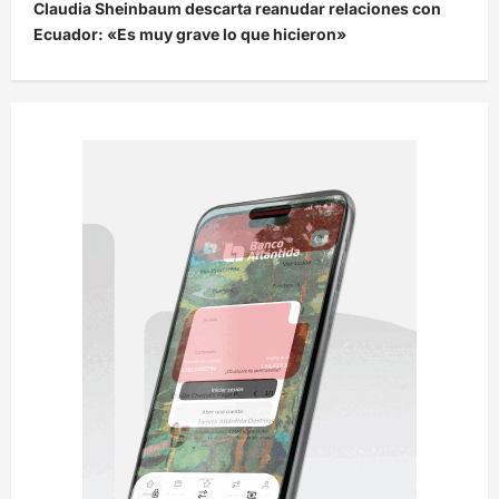
Claudia Sheinbaum descarta reanudar relaciones con
g
Ecuador: «Es muy grave lo que hicieron»
a
c
i
ó
n
d
e
e
n
t
r
a
d
a