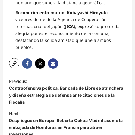
humano que supera la distancia geográfica.
Reconocimiento mutuo:
Kobayashi Hiroyuki
,
vicepresidente de la Agencia de Cooperación
Internacional del Japón (
JICA
), expresó su profunda
alegría por este reconocimiento de la comuna,
destacando la sólida amistad que une a ambos
pueblos.
N
Previous:
a
Contraofensiva política: Bancada de Libre se atrinchera
v
y diseña estrategia de defensa ante citaciones de la
Fiscalía
e
Next:
g
Despliegue en Europa: Roberto Ochoa Madrid asume la
a
embajada de Honduras en Francia para atraer
c
inversiones