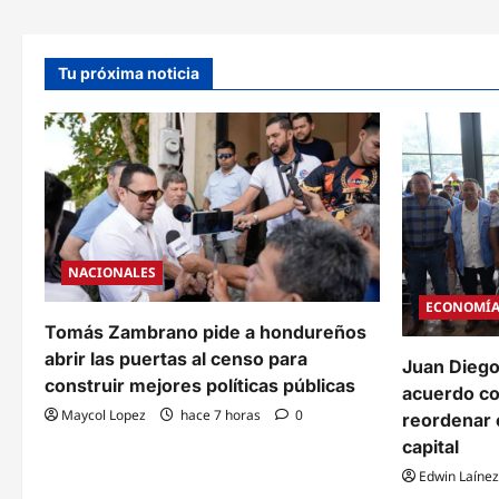
e
g
Tu próxima noticia
a
c
i
ó
n
NACIONALES
d
ECONOMÍ
e
Tomás Zambrano pide a hondureños
abrir las puertas al censo para
e
Juan Diego
construir mejores políticas públicas
acuerdo c
n
Maycol Lopez
hace 7 horas
0
reordenar e
t
capital
Edwin Laínez
r