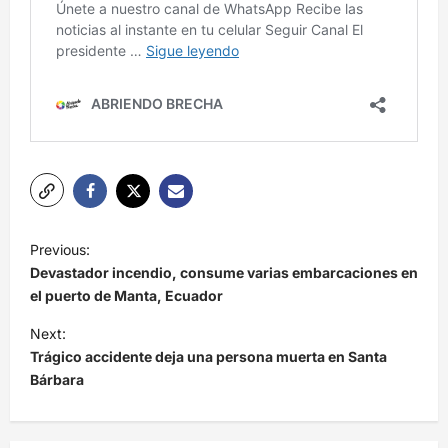
N
Previous:
a
Devastador incendio, consume varias embarcaciones en
v
el puerto de Manta, Ecuador
e
Next:
Trágico accidente deja una persona muerta en Santa
g
Bárbara
a
c