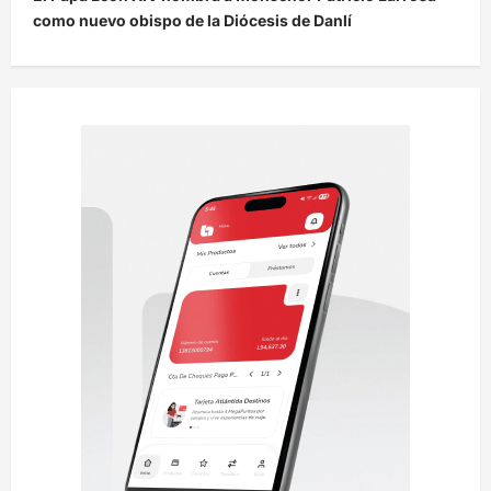
g
como nuevo obispo de la Diócesis de Danlí
a
c
i
ó
n
d
e
e
n
t
r
a
d
a