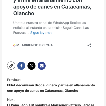
N
Previous:
a
FFAA decomisan droga, dinero y arma en allanamiento
v
con apoyo de canes en Catacamas, Olancho
e
Next:
El Papa León XIV nombra a Monseñor Patricio Larrosa