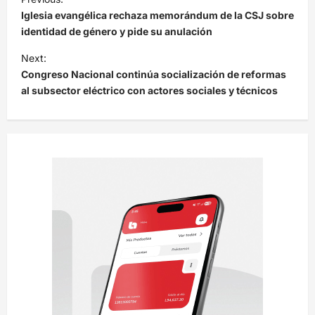
a
Iglesia evangélica rechaza memorándum de la CSJ sobre
v
identidad de género y pide su anulación
e
Next:
Congreso Nacional continúa socialización de reformas
g
al subsector eléctrico con actores sociales y técnicos
a
c
i
ó
n
d
e
e
n
t