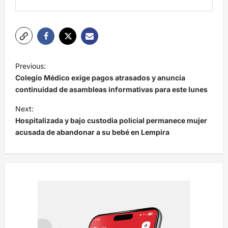
N
Previous:
a
Colegio Médico exige pagos atrasados y anuncia
v
continuidad de asambleas informativas para este lunes
e
Next:
Hospitalizada y bajo custodia policial permanece mujer
g
acusada de abandonar a su bebé en Lempira
a
c
i
ó
n
d