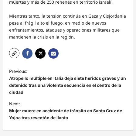
muertas y más de 250 rehenes en territorio israelí.
Mientras tanto, la tensión continúa en Gaza y Cisjordania
pese al frágil alto el fuego, en medio de nuevos
enfrentamientos, ataques y operaciones militares que
mantienen la crisis en la región.
N
Previous:
a
Atropello múltiple en Italia deja siete heridos graves y un
v
detenido tras una violenta secuencia en el centro de la
ciudad
e
Next:
g
Mujer muere en accidente de tránsito en Santa Cruz de
a
Yojoa tras reventón de llanta
c
i