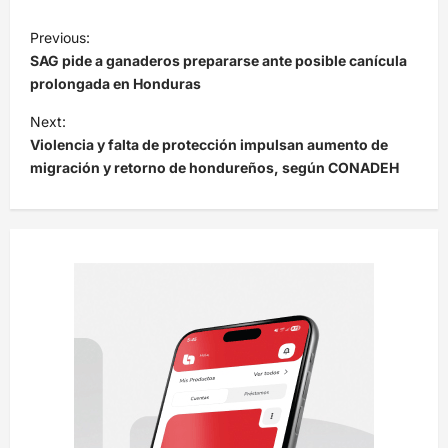
N
Previous:
a
SAG pide a ganaderos prepararse ante posible canícula
v
prolongada en Honduras
e
Next:
Violencia y falta de protección impulsan aumento de
g
migración y retorno de hondureños, según CONADEH
a
c
i
ó
n
d
e
e
n