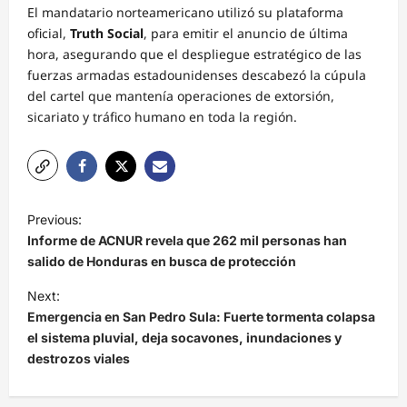
El mandatario norteamericano utilizó su plataforma
oficial,
Truth Social
, para emitir el anuncio de última
hora, asegurando que el despliegue estratégico de las
fuerzas armadas estadounidenses descabezó la cúpula
del cartel que mantenía operaciones de extorsión,
sicariato y tráfico humano en toda la región.
N
Previous:
a
Informe de ACNUR revela que 262 mil personas han
v
salido de Honduras en busca de protección
e
Next:
Emergencia en San Pedro Sula: Fuerte tormenta colapsa
g
el sistema pluvial, deja socavones, inundaciones y
a
destrozos viales
c
i