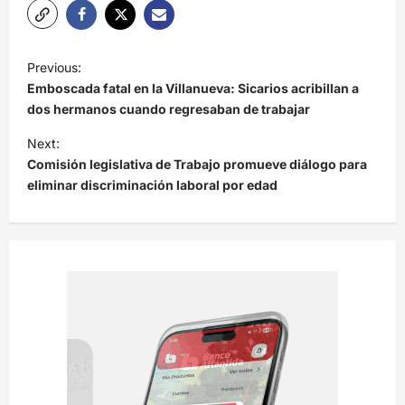
N
Previous:
a
Emboscada fatal en la Villanueva: Sicarios acribillan a
v
dos hermanos cuando regresaban de trabajar
e
Next:
Comisión legislativa de Trabajo promueve diálogo para
g
eliminar discriminación laboral por edad
a
c
i
ó
n
d
e
e