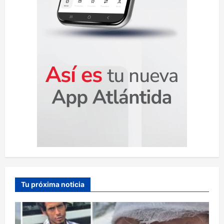
a
s
Tu próxima noticia