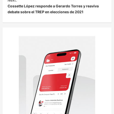
Next:
Cossette López responde a Gerardo Torres y reaviva
g
debate sobre el TREP en elecciones de 2021
a
c
i
ó
n
d
e
e
n
t
r
a
d