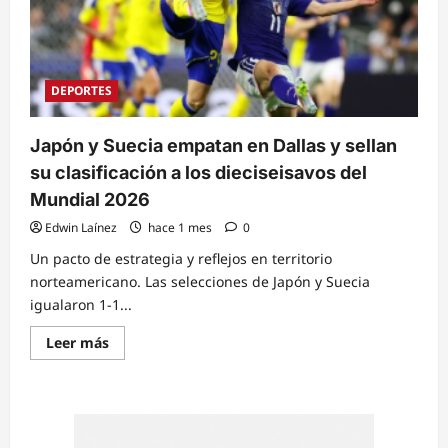
DEPORTES
Japón y Suecia empatan en Dallas y sellan
su clasificación a los dieciseisavos del
Mundial 2026
Edwin Laínez
hace 1 mes
0
Un pacto de estrategia y reflejos en territorio
norteamericano. Las selecciones de Japón y Suecia
igualaron 1-1...
Read
Leer más
more
about
Japón
y
Suecia
empatan
en