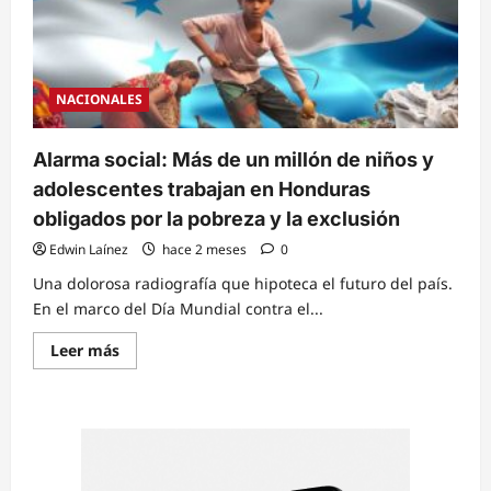
NACIONALES
Alarma social: Más de un millón de niños y
adolescentes trabajan en Honduras
obligados por la pobreza y la exclusión
Edwin Laínez
hace 2 meses
0
Una dolorosa radiografía que hipoteca el futuro del país.
En el marco del Día Mundial contra el...
Read
Leer más
more
about
Alarma
social:
Más
de
un
millón
de