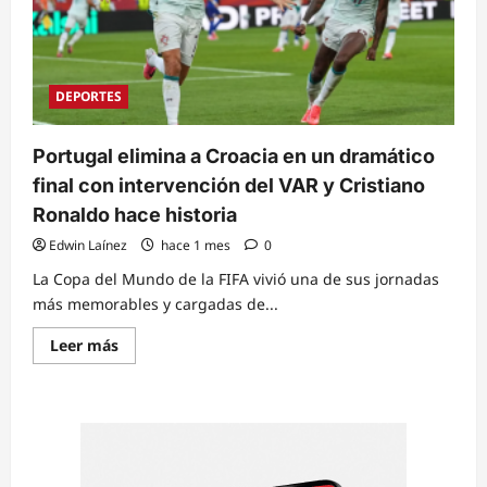
DEPORTES
Portugal elimina a Croacia en un dramático
final con intervención del VAR y Cristiano
Ronaldo hace historia
Edwin Laínez
hace 1 mes
0
La Copa del Mundo de la FIFA vivió una de sus jornadas
más memorables y cargadas de...
Read
Leer más
more
about
Portugal
elimina
a
Croacia
en
un
dramático