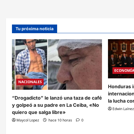
volqueta
de
la
tragedia
en
la
Villanueva
Tu próxima noticia
operaba
de
forma
ilegal
y
con
exceso
de
carga
ECONOMÍ
NACIONALES
Honduras i
internacion
“Drogadicto” le lanzó una taza de café
la lucha co
y golpeó a su padre en La Ceiba, «No
Edwin Laínez
quiero que salga libre»
Maycol Lopez
hace 10 horas
0