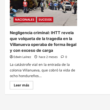
NACIONALES
SUCESOS
Negligencia criminal: IHTT revela
que volqueta de la tragedia en la
Villanueva operaba de forma ilegal
y con exceso de carga
Edwin Laínez
hace 2 meses
0
La catástrofe vial en la entrada de la
colonia Villanueva, que cobró la vida de
ocho hondureños...
Read
Leer más
more
about
Negligencia
criminal:
IHTT
revela
que