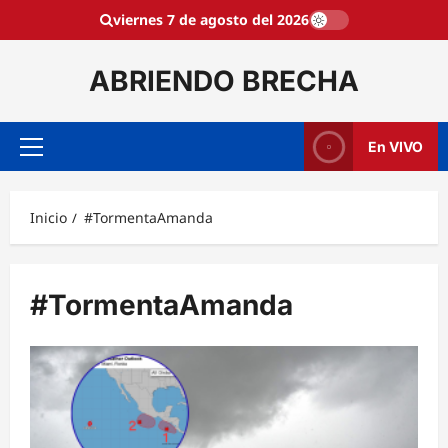
Saltar
viernes 7 de agosto del 2026
al
contenido
ABRIENDO BRECHA
En VIVO
Menú
principal
Inicio
#TormentaAmanda
#TormentaAmanda