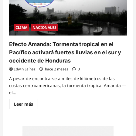
CLIMA
NACIONALES
Efecto Amanda: Tormenta tropical en el
Pacífico activará fuertes lluvias en el sur y
occidente de Honduras
Edwin Laínez
hace 2 meses
0
A pesar de encontrarse a miles de kilómetros de las
costas centroamericanas, la tormenta tropical Amanda —
el...
Read
Leer más
more
about
Efecto
Amanda:
Tormenta
tropical
en