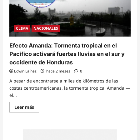
CLIMA
NACIONALES
Efecto Amanda: Tormenta tropical en el
Pacífico activará fuertes lluvias en el sur y
occidente de Honduras
Edwin Laínez
hace 2 meses
0
A pesar de encontrarse a miles de kilómetros de las
costas centroamericanas, la tormenta tropical Amanda —
el...
Read
Leer más
more
about
Efecto
Amanda:
Tormenta
tropical
en