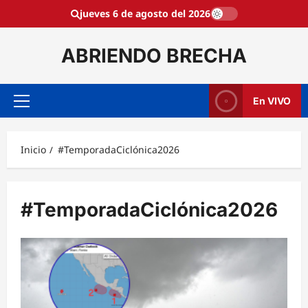
Saltar
jueves 6 de agosto del 2026
al
contenido
ABRIENDO BRECHA
En VIVO
Menú
principal
Inicio
#TemporadaCiclónica2026
#TemporadaCiclónica2026