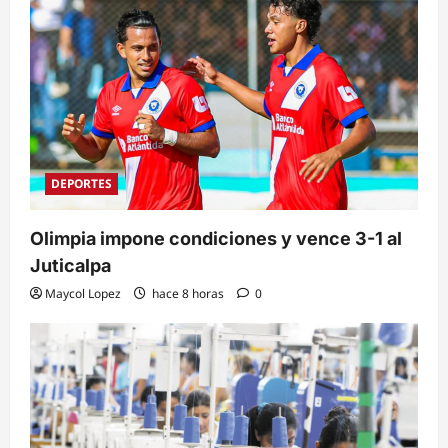
DEPORTES
Olimpia impone condiciones y vence 3-1 al
Juticalpa
Maycol Lopez
hace 8 horas
0