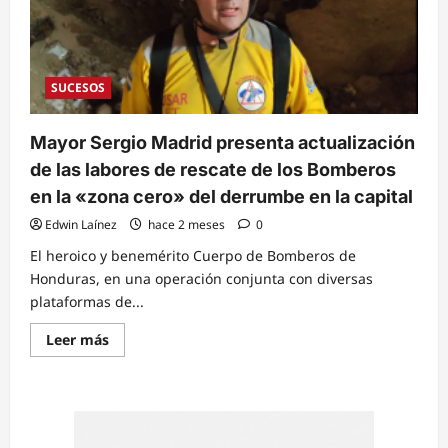
SUCESOS
Mayor Sergio Madrid presenta actualización
de las labores de rescate de los Bomberos
en la «zona cero» del derrumbe en la capital
Edwin Laínez
hace 2 meses
0
El heroico y benemérito Cuerpo de Bomberos de
Honduras, en una operación conjunta con diversas
plataformas de...
Read
Leer más
more
about
Mayor
Sergio
Madrid
presenta
actualización