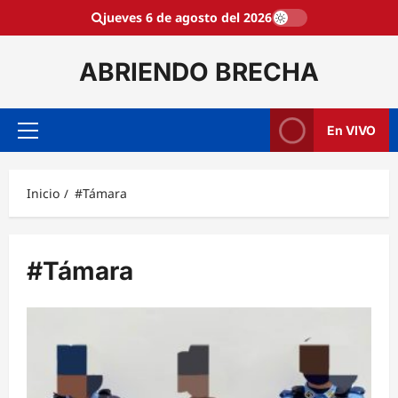
Saltar
jueves 6 de agosto del 2026
al
contenido
ABRIENDO BRECHA
En VIVO
Menú
principal
Inicio
#Támara
#Támara