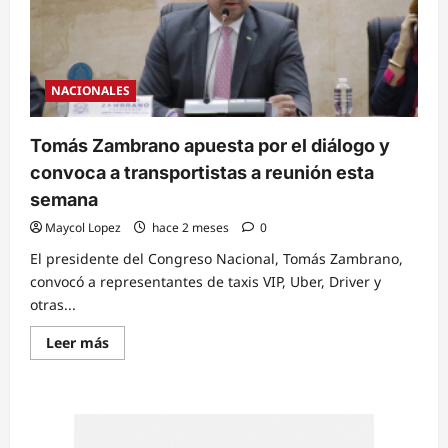
NACIONALES
Tomás Zambrano apuesta por el diálogo y
convoca a transportistas a reunión esta
semana
Maycol Lopez
hace 2 meses
0
El presidente del Congreso Nacional, Tomás Zambrano,
convocó a representantes de taxis VIP, Uber, Driver y
otras...
Read
Leer más
more
about
Tomás
Zambrano
apuesta
por
el