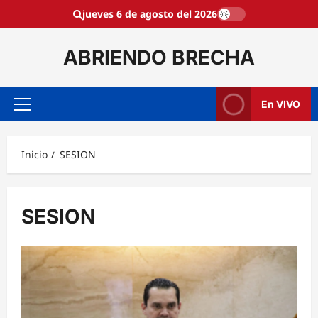
Saltar
jueves 6 de agosto del 2026
al
contenido
ABRIENDO BRECHA
En VIVO
Menú
principal
Inicio
SESION
SESION