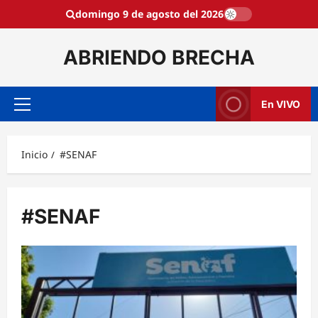
Saltar
domingo 9 de agosto del 2026
al
contenido
ABRIENDO BRECHA
En VIVO
Menú
principal
Inicio
#SENAF
#SENAF