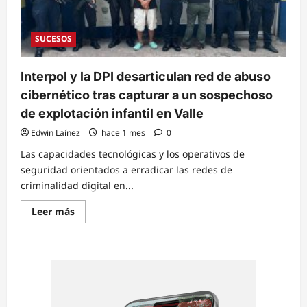
2026
vinculados
a
abuso
SUCESOS
sexual
e
invisibilización
por
Interpol y la DPI desarticulan red de abuso
falta
de
cibernético tras capturar a un sospechoso
denuncia
de explotación infantil en Valle
Edwin Laínez
hace 1 mes
0
Las capacidades tecnológicas y los operativos de
seguridad orientados a erradicar las redes de
criminalidad digital en...
Read
Leer más
more
about
Interpol
y
la
DPI
desarticulan
red
de
abuso