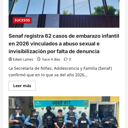
SUCESOS
Senaf registra 62 casos de embarazo infantil
en 2026 vinculados a abuso sexual e
invisibilización por falta de denuncia
Edwin Laínez
hace 4 días
0
La Secretaría de Niñez, Adolescencia y Familia (Senaf)
confirmó que en lo que va del año 2026...
Read
Leer más
more
about
Senaf
registra
62
casos
de
embarazo
infantil
en