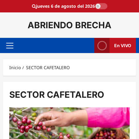
Saltar
jueves 6 de agosto del 2026
al
contenido
ABRIENDO BRECHA
En VIVO
Menú
principal
Inicio
SECTOR CAFETALERO
SECTOR CAFETALERO