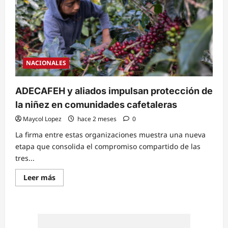
cafetalera
con
resultados
positivos
en
producción
y
divisas
NACIONALES
ADECAFEH y aliados impulsan protección de
la niñez en comunidades cafetaleras
Maycol Lopez
hace 2 meses
0
La firma entre estas organizaciones muestra una nueva
etapa que consolida el compromiso compartido de las
tres...
Read
Leer más
more
about
ADECAFEH
y
aliados
impulsan
protección