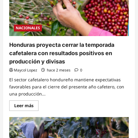
NACIONALES
Honduras proyecta cerrar la temporada
cafetalera con resultados positivos en
producción y divisas
Maycol Lopez
hace 2 meses
0
El sector cafetalero hondureño mantiene expectativas
favorables para el cierre del presente año cafetero, con
una producción...
Read
Leer más
more
about
Honduras
proyecta
cerrar
la
temporada