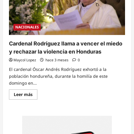
NACIONALES
Cardenal Rodríguez llama a vencer el miedo
y rechazar la violencia en Honduras
Maycol Lopez
hace 3 meses
0
El cardenal Óscar Andrés Rodríguez exhortó a la
población hondureña, durante la homilía de este
domingo en...
Read
Leer más
more
about
Cardenal
Rodríguez
llama
a
vencer
el
miedo