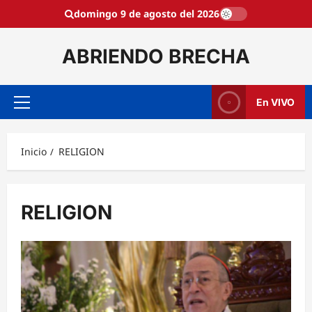
Saltar
domingo 9 de agosto del 2026
al
contenido
ABRIENDO BRECHA
En VIVO
Menú
principal
Inicio
RELIGION
RELIGION